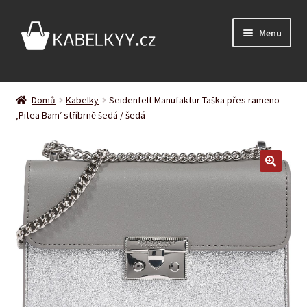
Přeskočit
Přejít
Menu
na
k
navigaci
obsahu
webu
Úvodní stránka
Domů
Kabelky
Seidenfelt Manufaktur Taška přes rameno
Expand
‚Pitea Bäm‘ stříbrně šedá / šedá
Podle barvy
child
menu
Expand
Podle značky
child
menu