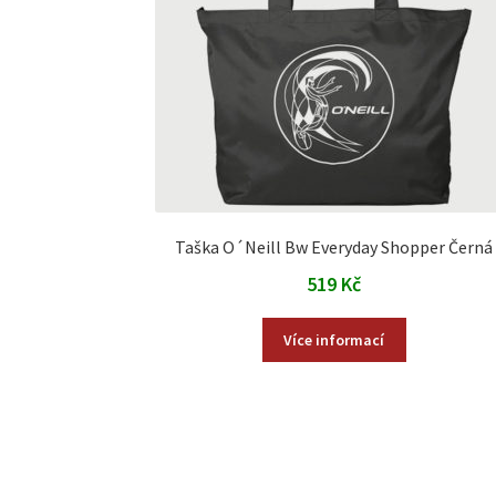
Taška O´Neill Bw Everyday Shopper Černá
519
Kč
Více informací