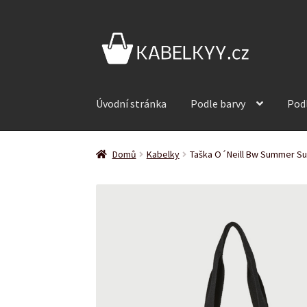
Přeskočit
Přejít
na
k
navigaci
obsahu
webu
Úvodní stránka
Podle barvy
Pod
Domů
Kabelky
Taška O´Neill Bw Summer Surf