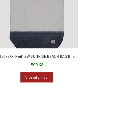
Taška O´Neill BW SUNRISE BEACH BAG Bílá
599
Kč
Více informací