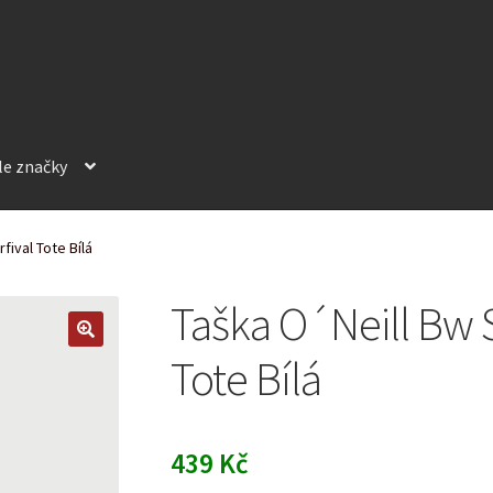
le značky
ival Tote Bílá
Taška O´Neill Bw 
Tote Bílá
439
Kč