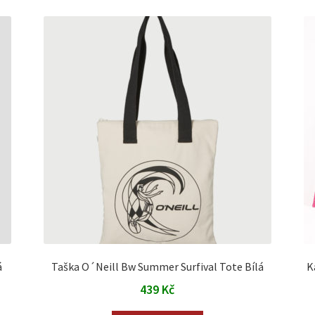
á
Taška O´Neill Bw Summer Surfival Tote Bílá
K
439
Kč