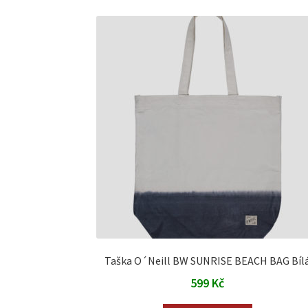
Taška O´Neill BW SUNRISE BEACH BAG Bíl
599
Kč