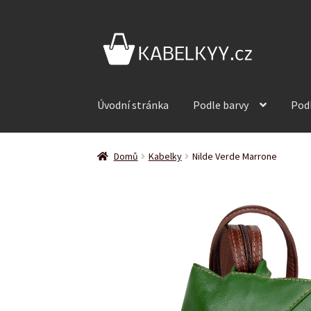
Přeskočit
Přejít
na
k
navigaci
obsahu
webu
Úvodní stránka
Podle barvy
Pod
Domů
Kabelky
Nilde Verde Marrone