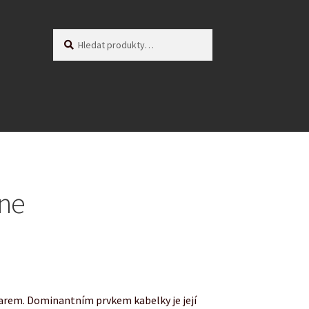
Hledat:
Hledat
one
arem. Dominantním prvkem kabelky je její