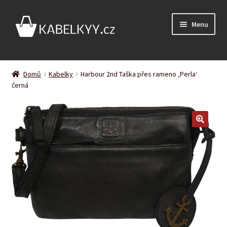
Přeskočit
Přejít
Menu
na
k
navigaci
obsahu
webu
Úvodní stránka
Domů
Kabelky
Harbour 2nd Taška přes rameno ‚Perla‘
Expand
černá
Podle barvy
child
menu
Expand
Podle značky
child
menu