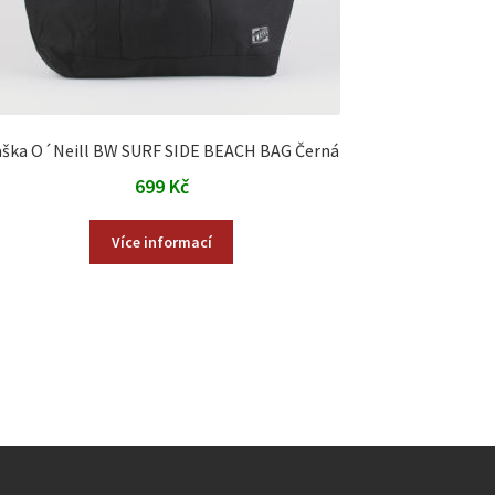
aška O´Neill BW SURF SIDE BEACH BAG Černá
699
Kč
Více informací