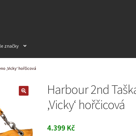
le značky
no ‚Vicky‘ hořčicová
Harbour 2nd Tašk
‚Vicky‘ hořčicová
4.399
Kč