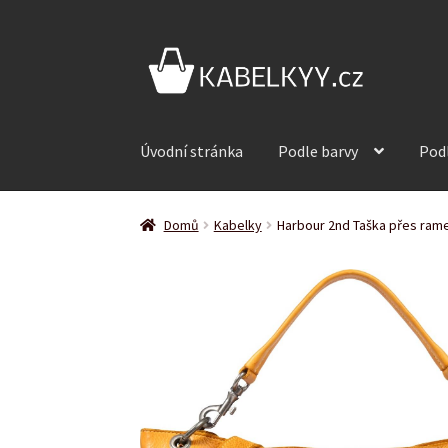
Přeskočit
Přejít
na
k
navigaci
obsahu
webu
Úvodní stránka
Podle barvy
Pod
Domů
Kabelky
Harbour 2nd Taška přes rame