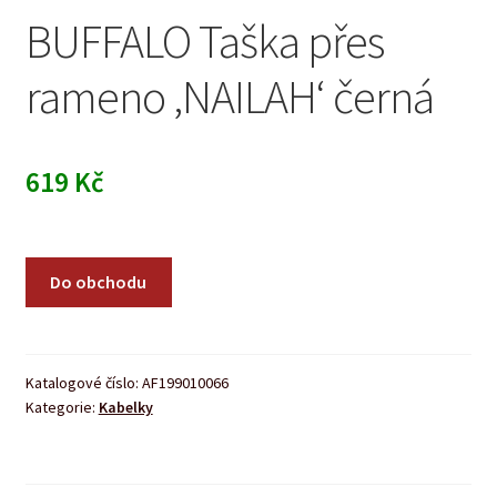
BUFFALO Taška přes
rameno ‚NAILAH‘ černá
619
Kč
Do obchodu
Katalogové číslo:
AF199010066
Kategorie:
Kabelky