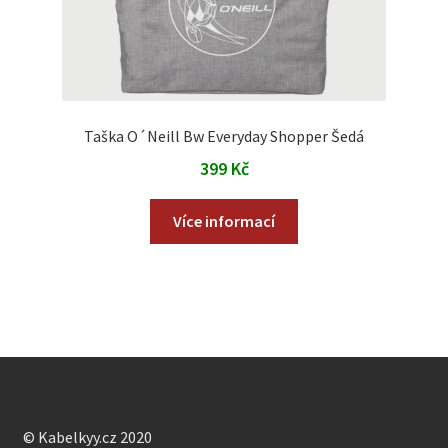
Taška O´Neill Bw Everyday Shopper Šedá
399
Kč
Více informací
© Kabelkyy.cz 2020