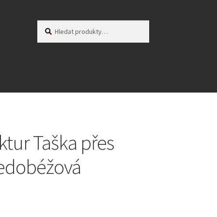
Hledat:
Hledat
ktur Taška přes
šedobéžová