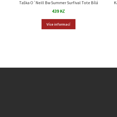
Taška O´Neill Bw Summer Surfival Tote Bílá
K
439
Kč
Více informací