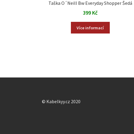
Taška O´Neill Bw Everyday Shopper Šedá
399
Kč
Více informací
© Kabelkyy.cz 2020