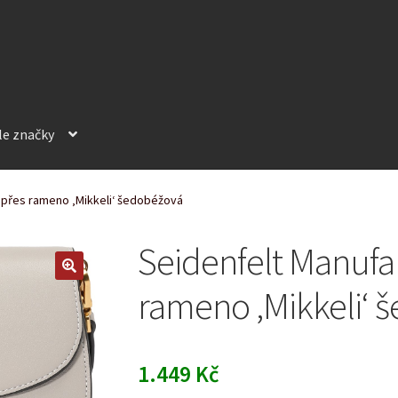
le značky
 přes rameno ‚Mikkeli‘ šedobéžová
Seidenfelt Manufa
rameno ‚Mikkeli‘ 
1.449
Kč