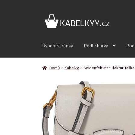
Přeskočit
Přejít
na
k
navigaci
obsahu
webu
Úvodní stránka
Podle barvy
Pod
Domů
Kabelky
Seidenfelt Manufaktur Taška