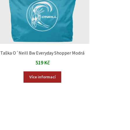
Taška O´Neill Bw Everyday Shopper Modrá
519
Kč
Více informací