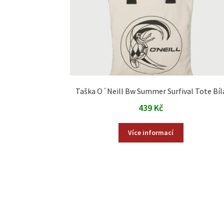
Taška O´Neill Bw Summer Surfival Tote Bíl
439
Kč
Více informací