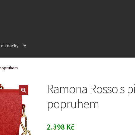
le značky
 popruhem
Ramona Rosso s p
popruhem
2.398
Kč