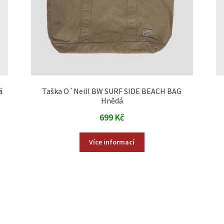
á
Taška O´Neill BW SURF SIDE BEACH BAG
Hnědá
699
Kč
Více informací