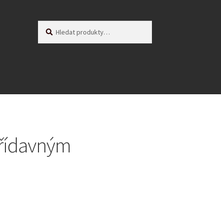
Hledat:
Hledat
řídavným