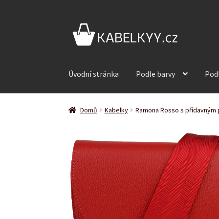
Přeskočit
Přejít
na
k
navigaci
obsahu
webu
Úvodní stránka
Podle barvy
Pod
Domů
Kabelky
Ramona Rosso s přídavným