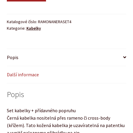
Katalogové číslo:
RAMONANERASET4
Kategorie:
Kabelky
Popis
Další informace
Popis
Set kabelky + přídavného popruhu
Černá kabelka nositelná přes rameno či cross-body
(křížem). Tato kožená kabelka je uzavíratelná na patentku
a uvnitř nalezneme přihrádku na zip.