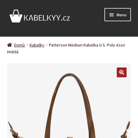
Přeskočit
Přejít
Menu
na
k
navigaci
obsahu
webu
Úvodní stránka
Domů
Kabelky
Patterson Medium Kabelka U.S. Polo Assn
Expand
Hnědá
Podle barvy
child
menu
Expand
Podle značky
child
menu