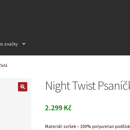
le značky
Zlatá
Night Twist Psaníč
2.299
Kč
Materiál: svršek – 100% polyuretan podšív