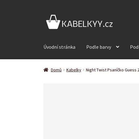
Přeskočit
Přejít
na
k
navigaci
obsahu
webu
Úvodní stránka
Podle barvy
Pod
Domů
Kabelky
Night Twist Psaníčko Guess 