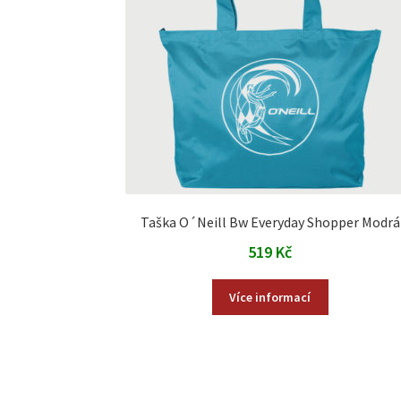
Taška O´Neill Bw Everyday Shopper Modrá
519
Kč
Více informací