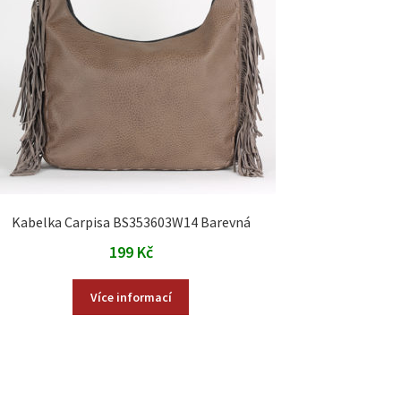
Kabelka Carpisa BS353603W14 Barevná
199
Kč
Více informací