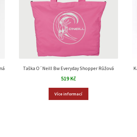
ná
Taška O´Neill Bw Everyday Shopper Růžová
K
519
Kč
Více informací