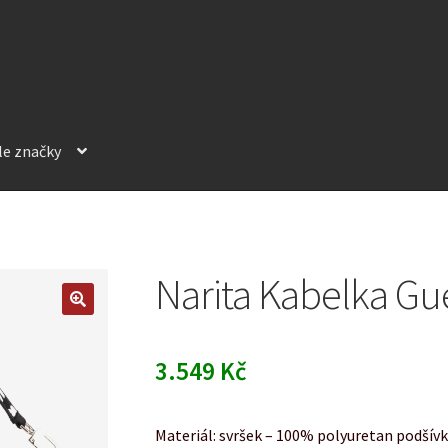
le značky
Narita Kabelka Gu
3.549
Kč
Materiál: svršek – 100% polyuretan podšív