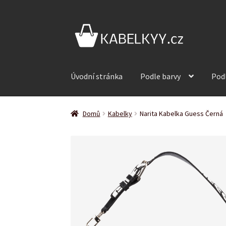
Přeskočit
Přejít
na
k
navigaci
obsahu
webu
Úvodní stránka
Podle barvy
Pod
Domů
Kabelky
Narita Kabelka Guess Černá