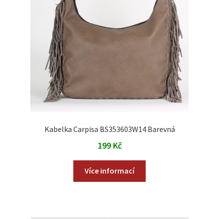
Kabelka Carpisa BS353603W14 Barevná
199
Kč
Více informací