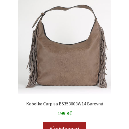
Kabelka Carpisa BS353603W14 Barevná
199
Kč
Více informací