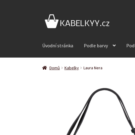
Přeskočit
Přejít
na
k
navigaci
obsahu
webu
Úvodní stránka
Podle barvy
Pod
Domů
Kabelky
Laura Nera