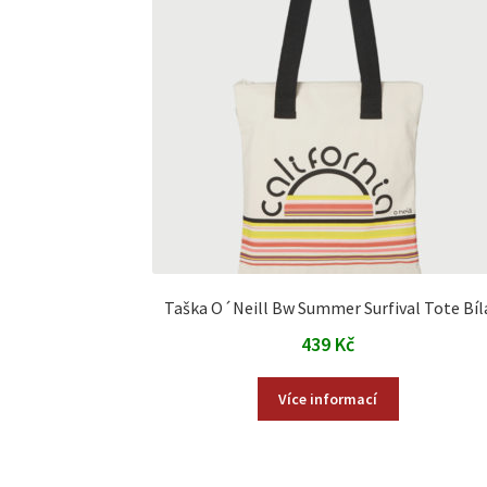
Taška O´Neill Bw Summer Surfival Tote Bíl
439
Kč
Více informací