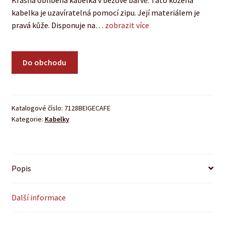
Krásná oblíbená kabelka v béžové barvě. Tato kožená
kabelka je uzavíratelná pomocí zipu. Její materiálem je
pravá kůže. Disponuje na…
zobrazit více
Do obchodu
Katalogové číslo:
7128BEIGECAFE
Kategorie:
Kabelky
Popis
Další informace