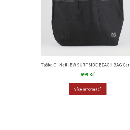
Taška O´Neill BW SURF SIDE BEACH BAG Čer
699
Kč
Více informací