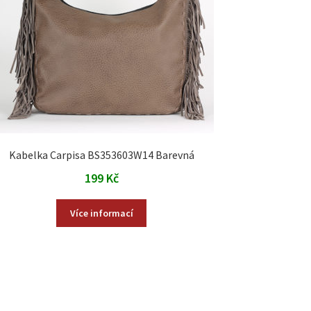
Kabelka Carpisa BS353603W14 Barevná
199
Kč
Více informací