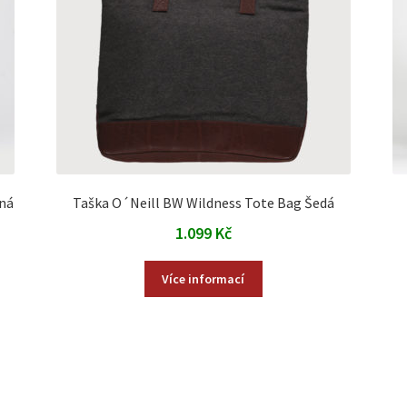
ná
Taška O´Neill BW Wildness Tote Bag Šedá
1.099
Kč
Více informací