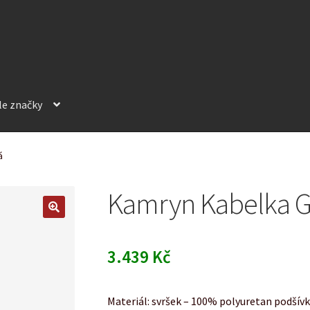
le značky
á
Kamryn Kabelka G
3.439
Kč
Materiál: svršek – 100% polyuretan podšív