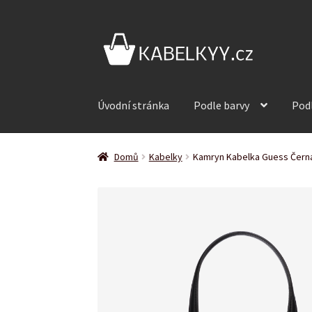
Přeskočit
Přejít
na
k
navigaci
obsahu
webu
Úvodní stránka
Podle barvy
Pod
Domů
Kabelky
Kamryn Kabelka Guess Čern