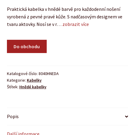
Praktická kabelka v hnědé barvě pro každodenní nošení
vyrobená z pevné pravé kůže. S nadčasovým designem ve
tvaru aktovky. Nosí se v r…
zobrazit více
Do obchodu
Katalogové číslo:
8040HNEDA
Kategorie:
Kabelky
Štítek:
Hnědé kabelky
Popis
Další informace