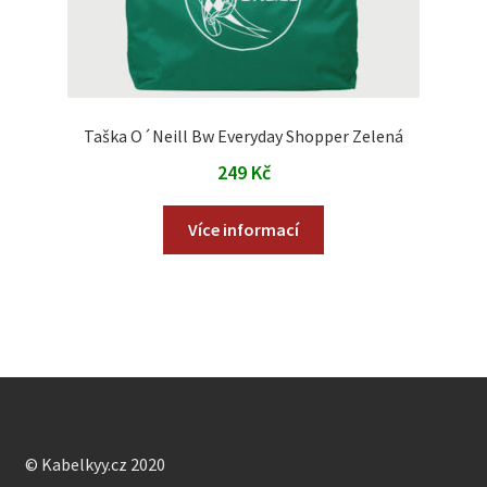
Taška O´Neill Bw Everyday Shopper Zelená
249
Kč
Více informací
© Kabelkyy.cz 2020