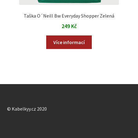
Taška O´Neill Bw Everyday Shopper Zelená
249
Kč
Více informací
© Kabelkyy.cz 2020