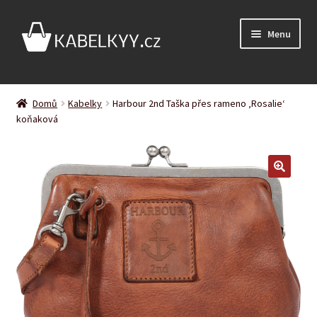
Přeskočit
Přejít
Menu
na
k
navigaci
obsahu
webu
Úvodní stránka
Domů
Kabelky
Harbour 2nd Taška přes rameno ‚Rosalie‘
Expand
koňaková
Podle barvy
child
menu
Expand
Podle značky
child
menu