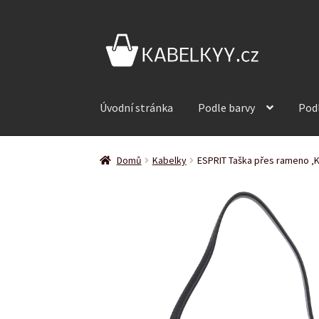
Přeskočit
Přejít
na
k
navigaci
obsahu
webu
Úvodní stránka
Podle barvy
Pod
Domů
Kabelky
ESPRIT Taška přes rameno ‚K