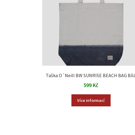
Taška O´Neill BW SUNRISE BEACH BAG Bíl
599
Kč
Více informací