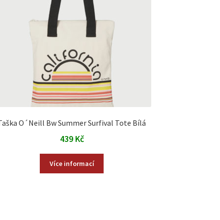
Taška O´Neill Bw Summer Surfival Tote Bílá
439
Kč
Více informací