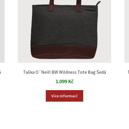
á
Taška O´Neill BW Wildness Tote Bag Šedá
1.099
Kč
Více informací