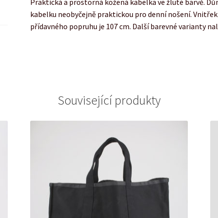
Praktická a prostorná kožená kabelka ve žluté barvě. D
kabelku neobyčejně praktickou pro denní nošení. Vnitřek
přídavného popruhu je 107 cm. Další barevné varianty na
Související produkty