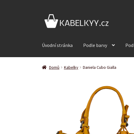
Přeskočit
Přejít
na
k
navigaci
obsahu
webu
Úvodní stránka
Podle barvy
Pod
Domů
Kabelky
Daniela Cubo Gialla