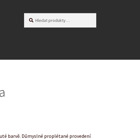
Hledat:
Hledat
a
luté barvě. Důmyslné proplétané provedení