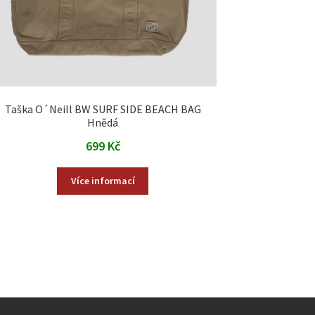
Taška O´Neill BW SURF SIDE BEACH BAG
Hnědá
699
Kč
Více informací