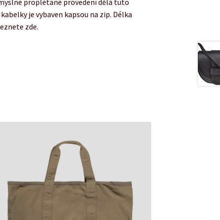
ůmyslné proplétané provedení dělá tuto
 kabelky je vybaven kapsou na zip. Délka
leznete zde.