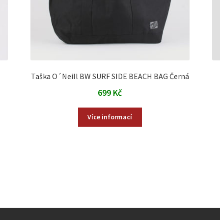
Taška O´Neill BW SURF SIDE BEACH BAG Černá
699
Kč
Více informací