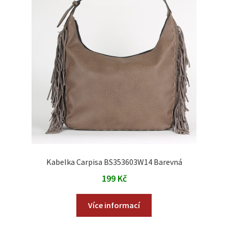
Kabelka Carpisa BS353603W14 Barevná
199
Kč
Více informací